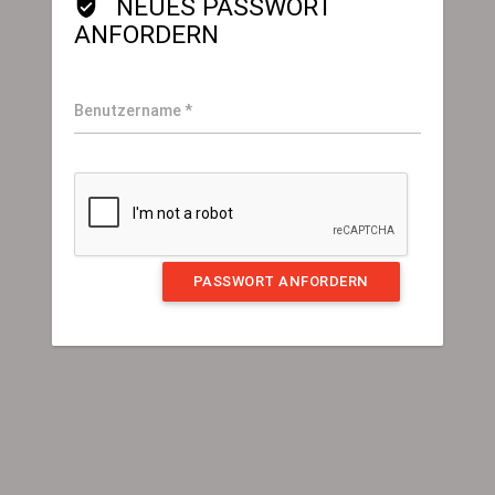
NEUES PASSWORT
verified_user
ANFORDERN
Benutzername *
PASSWORT ANFORDERN